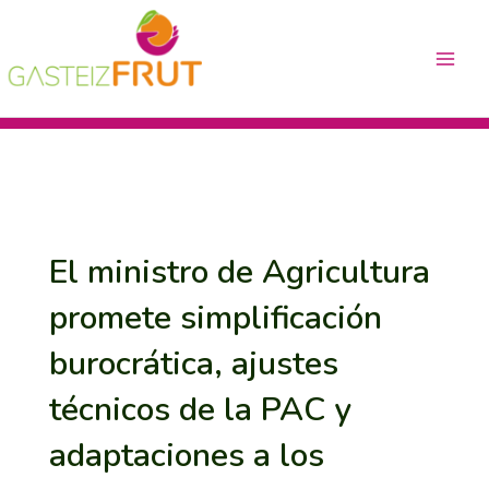
Ir
Navegación
Main
al
de
Menu
contenido
entradas
El ministro de Agricultura
promete simplificación
burocrática, ajustes
técnicos de la PAC y
adaptaciones a los