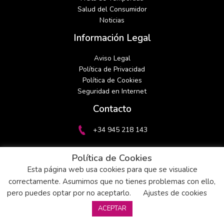
Salud del Consumidor
Noticias
Información Legal
Aviso Legal
Política de Privacidad
Política de Cookies
Seguridad en Internet
linkedin
instagram
Contacto
+34 945 218 143
gasteizfrut@gasteizfrut.com
Política de Cookies
Esta página web usa cookies para que se visualice
correctamente. Asumimos que no tienes problemas con ello,
pero puedes optar por no aceptarlo.
Ajustes de cookies
ACEPTAR