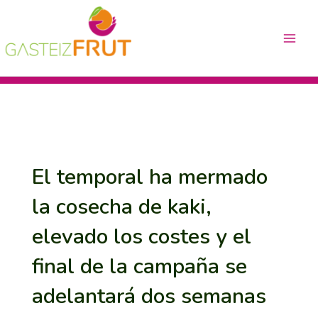
Ir
Navegación
Main
al
de
Menu
contenido
entradas
El temporal ha mermado
la cosecha de kaki,
elevado los costes y el
final de la campaña se
adelantará dos semanas