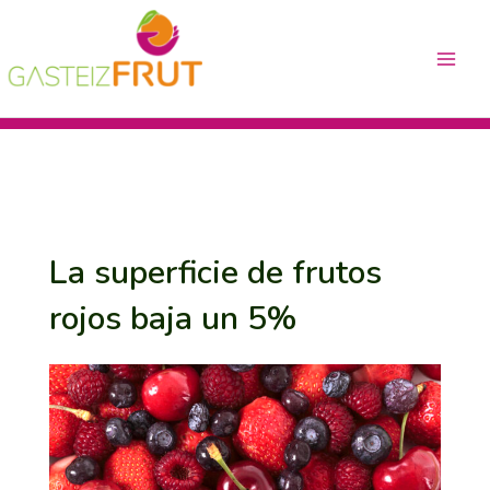
Ir
Navegación
Main
al
de
Menu
contenido
entradas
La superficie de frutos
rojos baja un 5%