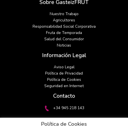
Sobre GasteizFRUT
Nuestro Trabajo
Agricultores
Responsabilidad Social Corporativa
Fruta de Temporada
Salud del Consumidor
Noticias
Información Legal
Aviso Legal
Política de Privacidad
Política de Cookies
Seguridad en Internet
linkedin
instagram
Contacto
+34 945 218 143
gasteizfrut@gasteizfrut.com
Política de Cookies