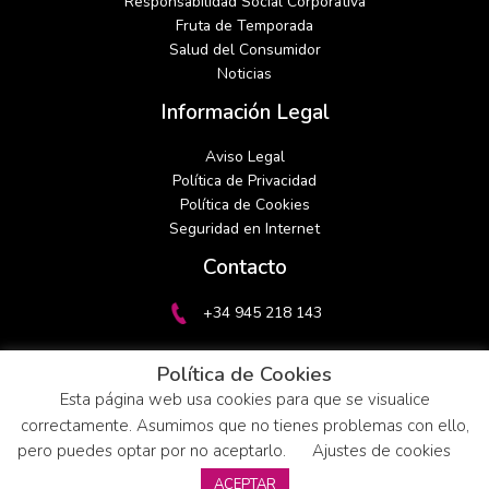
Responsabilidad Social Corporativa
Fruta de Temporada
Salud del Consumidor
Noticias
Información Legal
Aviso Legal
Política de Privacidad
Política de Cookies
Seguridad en Internet
linkedin
instagram
Contacto
+34 945 218 143
gasteizfrut@gasteizfrut.com
Política de Cookies
Esta página web usa cookies para que se visualice
correctamente. Asumimos que no tienes problemas con ello,
pero puedes optar por no aceptarlo.
Ajustes de cookies
ACEPTAR