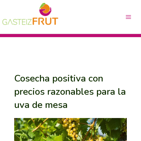
Ir
Navegación
Main
al
de
Menu
contenido
entradas
Cosecha positiva con
precios razonables para la
uva de mesa